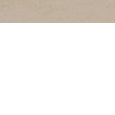
ELEGANCE호텔 소개
About Hotel
ELEGANCE호텔은 기획이 완벽하고 정보가 많은 네후(內湖)에 위
치하며 근처에 101빌딩 및 국립고궁박물원(故宮博物院), 양밍산국
가공원(陽明山國家公園), 원산반점(圓山飯店), 송산공항(松山機